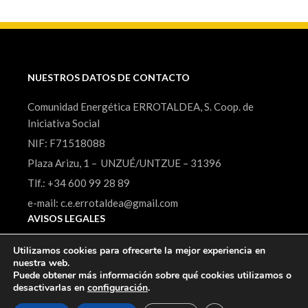
NUESTROS DATOS DE CONTACTO
Comunidad Energética ERROTALDEA, S. Coop. de
Iniciativa Social
NIF: F71518088
Plaza Arizu, 1 – UNZUÉ/UNTZUE – 31396
Tlf.: +34 600 99 28 89
e-mail: c.e.errotaldea@gmail.com
AVISOS LEGALES
Política de privacidad
Utilizamos cookies para ofrecerte la mejor experiencia en
nuestra web.
Puede obtener más información sobre qué cookies utilizamos o
desactivarlas en
configuración
.
Derechos de autor © 2026 ERROTALDEA. Reservados todos los