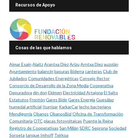
Recursos de Apoyo
Cosas de las que hablamos
Aimar Esain
Alaitz
Arantxa Díez
Arizu
Arntxa Díez
auzolán
Ayuntamiento
balancín
basuras
Biderra
canteras
Club de
Jubilados
Comunidades Energéticas
Consejo Rector
Consorcio de Desarrollo de la Zona Media
Cooperativa
Depuradora
din don
Ekimen
Electricidad Artajona
El Salto
Estatutos
Frontón
Gares Bide
Gares Energia
Guesálaz
humedal artificial
Iturrizar
KarkarCar
lecho bacteriano
Mendigorría
Obanos
ObanosBizi
Oficina de Transformación
Comunitaria
OTC
placas fotovoltaicas
Puente la Reina
Registro de Cooperativas
San Millán
SDRC
Seprona
Sociedad
Soroeta
tanque Imhoff
Txirkoa